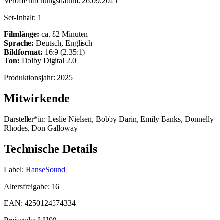
Veröffentlichungsdatum:
26.09.2025
Set-Inhalt:
1
Filmlänge:
ca. 82 Minuten
Sprache:
Deutsch, Englisch
Bildformat:
16:9 (2.35:1)
Ton:
Dolby Digital 2.0
Produktionsjahr:
2025
Mitwirkende
Darsteller*in:
Leslie Nielsen, Bobby Darin, Emily Banks, Donnelly
Rhodes, Don Galloway
Technische Details
Label:
HanseSound
Altersfreigabe:
16
EAN:
4250124374334
Preiscode:
LH08