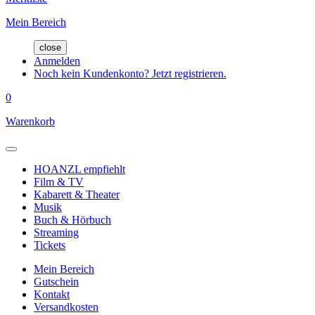
Mein Bereich
close
Anmelden
Noch kein Kundenkonto? Jetzt registrieren.
0
Warenkorb
HOANZL empfiehlt
Film & TV
Kabarett & Theater
Musik
Buch & Hörbuch
Streaming
Tickets
Mein Bereich
Gutschein
Kontakt
Versandkosten