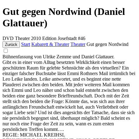
Gut gegen Nordwind (Daniel
Glattauer)
DVD
Theater
2010
Edition Josefstadt #46
Start
Kabarett & Theater
Theater
Gut gegen Nordwind
Zurück
Bühnenfassung von Ulrike Zemme und Daniel Glattauer.
Gibt es in einer vom Alltag besetzten Wirklichkeit einen besser
geschützten Raum für gelebte Sehnsüchte als den virtuellen? Ein
einziger falscher Buchstabe lässt Emmi Rothners Mail irrtümlich bei
Leo Leike landen. Leike antwortet, und es beginnt eine nette
Plauderei zwischen den beiden. Mit jeder weiteren Mail kommen
sich Emmi und Leo näher und schon bald entsteht zwischen den
beiden eine ganz besondere Brieffreundschaft. Doch mit der Zeit
stellt sich den beiden die Frage: Könnte das, was sich aus ihrer
anfänglichen Freundschaft entwickelt hat, auch Verliebtheit oder
sogar Liebe sein? Und ist dies angesichts der Tatsache, dass sie sich
nie persönlich begegnet sind, überhaupt möglich? Bald scheint es
nur noch eine Frage der Zeit zu sein, wann es zum ersten
persönlichen Treffen kommt….
REGIE: MICHAEL KREIHSL