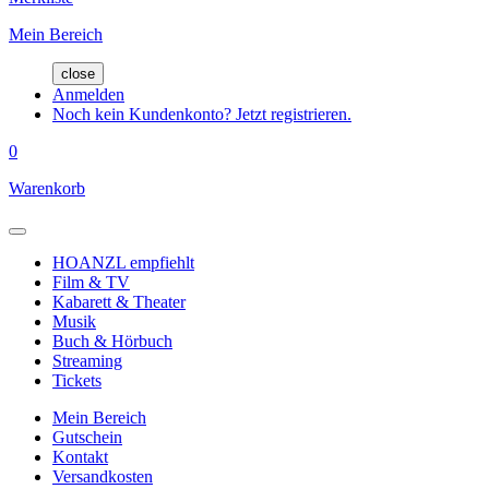
Mein Bereich
close
Anmelden
Noch kein Kundenkonto? Jetzt registrieren.
0
Warenkorb
HOANZL empfiehlt
Film & TV
Kabarett & Theater
Musik
Buch & Hörbuch
Streaming
Tickets
Mein Bereich
Gutschein
Kontakt
Versandkosten