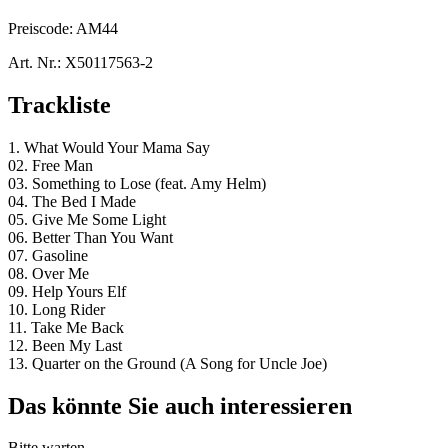
Preiscode:
AM44
Art. Nr.:
X50117563-2
Trackliste
1. What Would Your Mama Say
02. Free Man
03. Something to Lose (feat. Amy Helm)
04. The Bed I Made
05. Give Me Some Light
06. Better Than You Want
07. Gasoline
08. Over Me
09. Help Yours Elf
10. Long Rider
11. Take Me Back
12. Been My Last
13. Quarter on the Ground (A Song for Uncle Joe)
Das könnte Sie auch interessieren
Bitte warten...