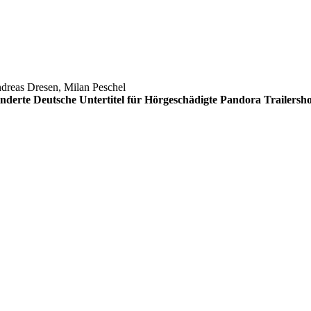
ndreas Dresen, Milan Peschel
inderte
Deutsche Untertitel für Hörgeschädigte
Pandora Trailersho