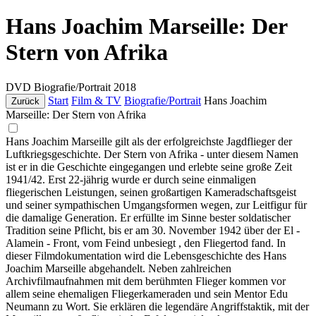
Hans Joachim Marseille: Der
Stern von Afrika
DVD
Biografie/Portrait
2018
Start
Film & TV
Biografie/Portrait
Hans Joachim
Zurück
Marseille: Der Stern von Afrika
Hans Joachim Marseille gilt als der erfolgreichste Jagdflieger der
Luftkriegsgeschichte. Der Stern von Afrika - unter diesem Namen
ist er in die Geschichte eingegangen und erlebte seine große Zeit
1941/42. Erst 22-jährig wurde er durch seine einmaligen
fliegerischen Leistungen, seinen großartigen Kameradschaftsgeist
und seiner sympathischen Umgangsformen wegen, zur Leitfigur für
die damalige Generation. Er erfüllte im Sinne bester soldatischer
Tradition seine Pflicht, bis er am 30. November 1942 über der El -
Alamein - Front, vom Feind unbesiegt , den Fliegertod fand. In
dieser Filmdokumentation wird die Lebensgeschichte des Hans
Joachim Marseille abgehandelt. Neben zahlreichen
Archivfilmaufnahmen mit dem berühmten Flieger kommen vor
allem seine ehemaligen Fliegerkameraden und sein Mentor Edu
Neumann zu Wort. Sie erklären die legendäre Angriffstaktik, mit der