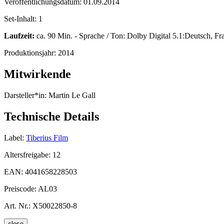
Veröffentlichungsdatum:
01.09.2014
Set-Inhalt:
1
Laufzeit:
ca. 90 Min. - Sprache / Ton: Dolby Digital 5.1:Deutsch, Fr
Produktionsjahr:
2014
Mitwirkende
Darsteller*in:
Martin Le Gall
Technische Details
Label:
Tiberius Film
Altersfreigabe:
12
EAN:
4041658228503
Preiscode:
AL03
Art. Nr.:
X50022850-8
close