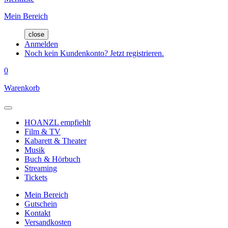
Mein Bereich
close
Anmelden
Noch kein Kundenkonto? Jetzt registrieren.
0
Warenkorb
HOANZL empfiehlt
Film & TV
Kabarett & Theater
Musik
Buch & Hörbuch
Streaming
Tickets
Mein Bereich
Gutschein
Kontakt
Versandkosten