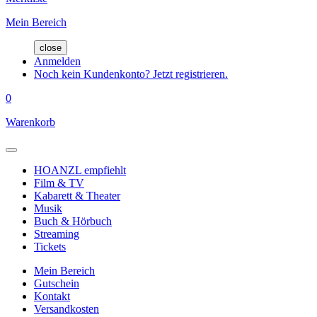
Mein Bereich
close
Anmelden
Noch kein Kundenkonto? Jetzt registrieren.
0
Warenkorb
HOANZL empfiehlt
Film & TV
Kabarett & Theater
Musik
Buch & Hörbuch
Streaming
Tickets
Mein Bereich
Gutschein
Kontakt
Versandkosten