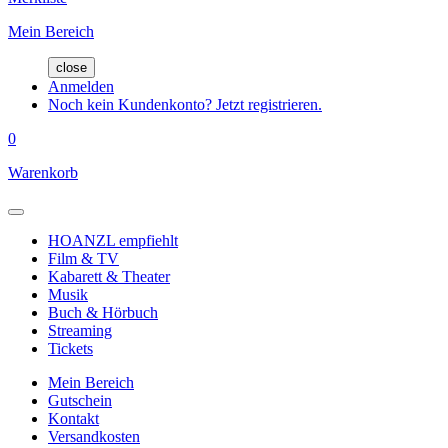
Mein Bereich
close
Anmelden
Noch kein Kundenkonto? Jetzt registrieren.
0
Warenkorb
HOANZL empfiehlt
Film & TV
Kabarett & Theater
Musik
Buch & Hörbuch
Streaming
Tickets
Mein Bereich
Gutschein
Kontakt
Versandkosten