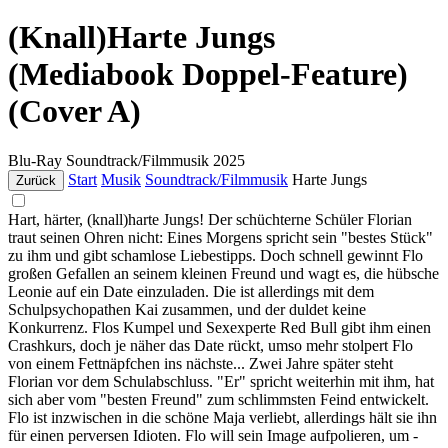
(Knall)Harte Jungs
(Mediabook Doppel-Feature)
(Cover A)
Blu-Ray
Soundtrack/Filmmusik
2025
Start
Musik
Soundtrack/Filmmusik
Harte Jungs
Zurück
Hart, härter, (knall)harte Jungs! Der schüchterne Schüler Florian
traut seinen Ohren nicht: Eines Morgens spricht sein "bestes Stück"
zu ihm und gibt schamlose Liebestipps. Doch schnell gewinnt Flo
großen Gefallen an seinem kleinen Freund und wagt es, die hübsche
Leonie auf ein Date einzuladen. Die ist allerdings mit dem
Schulpsychopathen Kai zusammen, und der duldet keine
Konkurrenz. Flos Kumpel und Sexexperte Red Bull gibt ihm einen
Crashkurs, doch je näher das Date rückt, umso mehr stolpert Flo
von einem Fettnäpfchen ins nächste... Zwei Jahre später steht
Florian vor dem Schulabschluss. "Er" spricht weiterhin mit ihm, hat
sich aber vom "besten Freund" zum schlimmsten Feind entwickelt.
Flo ist inzwischen in die schöne Maja verliebt, allerdings hält sie ihn
für einen perversen Idioten. Flo will sein Image aufpolieren, um -