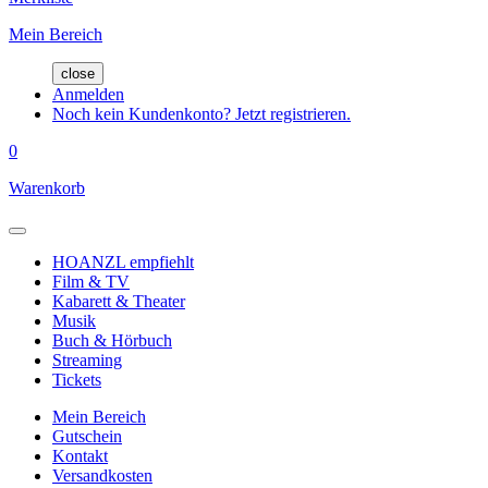
Mein Bereich
close
Anmelden
Noch kein Kundenkonto? Jetzt registrieren.
0
Warenkorb
HOANZL empfiehlt
Film & TV
Kabarett & Theater
Musik
Buch & Hörbuch
Streaming
Tickets
Mein Bereich
Gutschein
Kontakt
Versandkosten