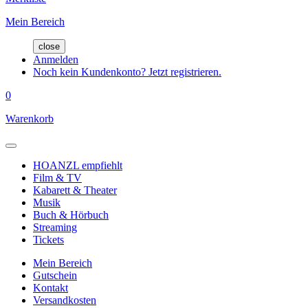
Mein Bereich
close
Anmelden
Noch kein Kundenkonto? Jetzt registrieren.
0
Warenkorb
HOANZL empfiehlt
Film & TV
Kabarett & Theater
Musik
Buch & Hörbuch
Streaming
Tickets
Mein Bereich
Gutschein
Kontakt
Versandkosten