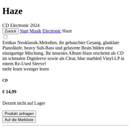
Haze
CD
Electronic
2024
Start
Musik
Electronic
Haze
Zurück
Emikas Neoklassik-Melodien, ihr gehauchter Gesang, glasklare
Pianoläufe, heavy Sub-Bass und gelayerte Beats bilden eine
einzigartige Mischung. Ihr neuestes Album Haze erscheint als CD
im schmalen Digisleeve sowie als Clear, blue marbled Vinyl-LP in
einem Re-Used Sleeve!
mehr lesen
weniger lesen
CD
€ 14,99
Derzeit nicht auf Lager
Produkt anfragen
Auf die Merkliste