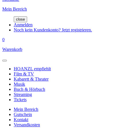
Mein Bereich
close
Anmelden
Noch kein Kundenkonto? Jetzt registrieren.
0
Warenkorb
HOANZL empfiehlt
Film & TV
Kabarett & Theater
Musik
Buch & Hörbuch
Streaming
Tickets
Mein Bereich
Gutschein
Kontakt
Versandkosten