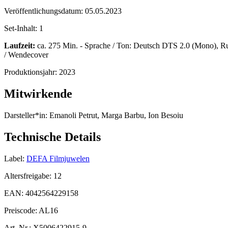
Veröffentlichungsdatum:
05.05.2023
Set-Inhalt:
1
Laufzeit:
ca. 275 Min. - Sprache / Ton: Deutsch DTS 2.0 (Mono), Rumä
/ Wendecover
Produktionsjahr:
2023
Mitwirkende
Darsteller*in:
Emanoli Petrut, Marga Barbu, Ion Besoiu
Technische Details
Label:
DEFA Filmjuwelen
Altersfreigabe:
12
EAN:
4042564229158
Preiscode:
AL16
Art. Nr.:
X5006422915-9