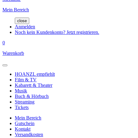
Mein Bereich
close
Anmelden
Noch kein Kundenkonto? Jetzt registrieren.
0
Warenkorb
HOANZL empfiehlt
Film & TV
Kabarett & Theater
Musik
Buch & Hörbuch
Streaming
Tickets
Mein Bereich
Gutschein
Kontakt
Versandkosten