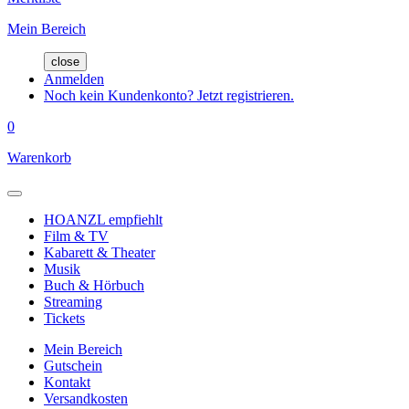
Mein Bereich
close
Anmelden
Noch kein Kundenkonto? Jetzt registrieren.
0
Warenkorb
HOANZL empfiehlt
Film & TV
Kabarett & Theater
Musik
Buch & Hörbuch
Streaming
Tickets
Mein Bereich
Gutschein
Kontakt
Versandkosten