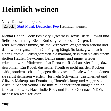
Heimlich weinen
Vinyl
Deutscher Pop
2024
Start
Musik
Deutscher Pop
Heimlich weinen
Zurück
Mental Health, Body Positivity, Queerness, sexualisierte Gewalt und
Selbstbestimmung: Elena Rud singt von diesen Dingen, laut und
wild. Mit einer Stimme, die mal kurz vorm Wegbrechen scheint und
dann wieder ganz tief im Gehörgang hängt. So kratzig wie nach
einer Handvoll Selbstgedrehten. So markant, dass man sie aus einem
großen Haufen Newcomer-Bands immer und immer wieder
erkennen wird. Mittlerweile hat Elena ein Rudel aus vier Jungs dazu
gewonnen. Ein Rudel, das seiner Frontfrau nicht nur den Rücken
stärkt, sondern sich auch gegen die toxischen Ideale wehrt, an denen
sie selbst gemessen werden - für mehr Schwäche, Unsicherheit und
Glitzer- Makeup statt Dominanz, Unterdrückung und Aggression.
Auch in Sachen Sound. Die fünf Münchner:innen klingen ehrlich,
tanzbar und wild. Nach Indie-Rock und Punk. Oder nach NDW.
mehr lesen
weniger lesen
Vinyl