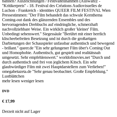
bahnen? Auszeichnungen / Festivalteilnahmen (Auswahl): -
''Kritikerpreis'' - 18. Festival des Créations Audiovisuelles de
Luchon - Frankreich - identities QUEER FILM FESTIVAL Wien
Pressestimmen: ''Der Film behandelt das schwule Kernthema
Coming-out dank des glänzenden Ensembles und des
hervorragenden Drehbuchs auf eindringliche, schmerzhaft
nachvollziehbare Weise. Ein wirklich großer 'kleiner' Film.
Unbedingt sehenswert.'' Siegessäule ''Berührt mit einer herrlich
klischeebefreiten Besetzung und ist durch die großartigen
Darbietungen der Schauspieler unfassbar authentisch und bewegend
- brillant.'' queer.de ''Ein sehr gelungener Film über's Coming Out
und Homophobie. Authentisch, gut gespielt und realitätsnah
umgesetzt. Sehr empfehlenswert.'' worldofmovies.net ''Durch und
durch authentisch und frei von jeglichem Kitsch. Ein sehr
glaubwürdiger Film mit zwei Hauptdarstellern zum Verlieben!''
omegabetazeta.de ''Sehr genau beobachtet. Große Empfehlung.''
Lustblättchen
mehr lesen
weniger lesen
DVD
€ 17,99
Derzeit nicht auf Lager