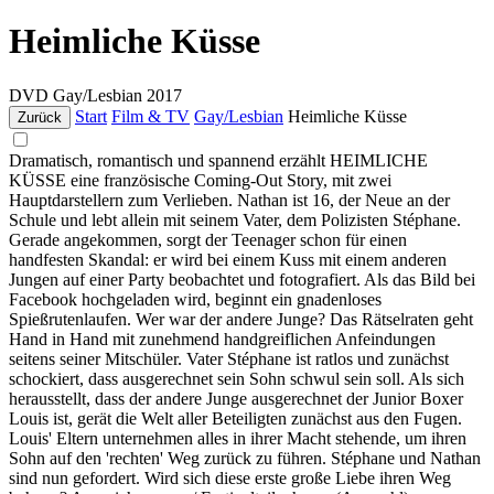
Heimliche Küsse
DVD
Gay/Lesbian
2017
Start
Film & TV
Gay/Lesbian
Heimliche Küsse
Zurück
Dramatisch, romantisch und spannend erzählt HEIMLICHE
KÜSSE eine französische Coming-Out Story, mit zwei
Hauptdarstellern zum Verlieben. Nathan ist 16, der Neue an der
Schule und lebt allein mit seinem Vater, dem Polizisten Stéphane.
Gerade angekommen, sorgt der Teenager schon für einen
handfesten Skandal: er wird bei einem Kuss mit einem anderen
Jungen auf einer Party beobachtet und fotografiert. Als das Bild bei
Facebook hochgeladen wird, beginnt ein gnadenloses
Spießrutenlaufen. Wer war der andere Junge? Das Rätselraten geht
Hand in Hand mit zunehmend handgreiflichen Anfeindungen
seitens seiner Mitschüler. Vater Stéphane ist ratlos und zunächst
schockiert, dass ausgerechnet sein Sohn schwul sein soll. Als sich
herausstellt, dass der andere Junge ausgerechnet der Junior Boxer
Louis ist, gerät die Welt aller Beteiligten zunächst aus den Fugen.
Louis' Eltern unternehmen alles in ihrer Macht stehende, um ihren
Sohn auf den 'rechten' Weg zurück zu führen. Stéphane und Nathan
sind nun gefordert. Wird sich diese erste große Liebe ihren Weg