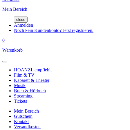
Mein Bereich
close
Anmelden
Noch kein Kundenkonto? Jetzt registrieren.
0
Warenkorb
HOANZL empfiehlt
Film & TV
Kabarett & Theater
Musik
Buch & Hörbuch
Streaming
Tickets
Mein Bereich
Gutschein
Kontakt
Versandkosten