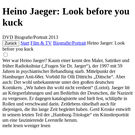
Heino Jaeger: Look before you
kuck
DVD
Biografie/Portrait
2013
Start
Film & TV
Biografie/Portrait
Heino Jaeger: Look
Zurück
before you kuck
Wer war Heino Jaeger? Kaum einer kennt den Maler, Satiriker und
früher Radiokultstar („Fragen Sie Dr. Jaeger“), der 1997 mit 59
Jahren in psychiatrischer Behandlung starb. Mittelpunkt der
Hamburger Anti-68er. Vorbild für Olli Dittrichs „Dittsche“. Aber
auch: Der wohl unbekannteste unter den großen deutschen
Komikern. „Wir haben ihn wohl nicht verdient“ (Loriot). Jaeger litt
an Kriegserfahrungen und am Bedürfnis der Deutschen, die Nazizeit
zu vergessen. Er dagegen katalogisierte und hielt fest, schlüpfte in
Rollen und verschwand darin. Zeitlebens rätselhaft auch für
diejenigen, die ihn lange Zeit begleitet haben. Gerd Kroske entwirft
in seinem letzten Teil der „Hamburg-Triologie“ ein Künstlerporträt
um eine faszinierende Leerstelle herum.
mehr lesen
weniger lesen