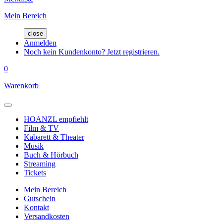
Mein Bereich
close
Anmelden
Noch kein Kundenkonto? Jetzt registrieren.
0
Warenkorb
HOANZL empfiehlt
Film & TV
Kabarett & Theater
Musik
Buch & Hörbuch
Streaming
Tickets
Mein Bereich
Gutschein
Kontakt
Versandkosten