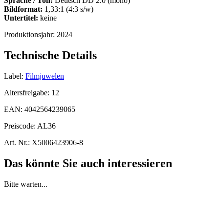
Sprache / Ton:
Deutsch DD 2.0 (mono)
Bildformat:
1,33:1 (4:3 s/w)
Untertitel:
keine
Produktionsjahr:
2024
Technische Details
Label:
Filmjuwelen
Altersfreigabe:
12
EAN:
4042564239065
Preiscode:
AL36
Art. Nr.:
X5006423906-8
Das könnte Sie auch interessieren
Bitte warten...