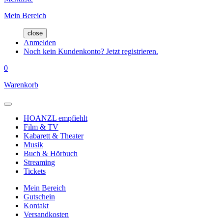
Mein Bereich
close
Anmelden
Noch kein Kundenkonto? Jetzt registrieren.
0
Warenkorb
HOANZL empfiehlt
Film & TV
Kabarett & Theater
Musik
Buch & Hörbuch
Streaming
Tickets
Mein Bereich
Gutschein
Kontakt
Versandkosten