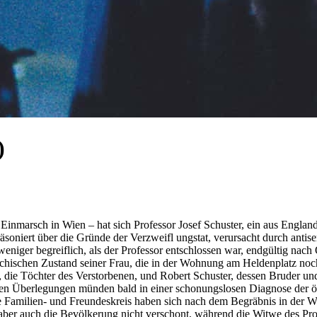
)
Einmarsch in Wien – hat sich Professor Josef Schuster, ein aus Englan
äsoniert über die Gründe der Verzweifl ungstat, verursacht durch antise
niger begreiflich, als der Professor entschlossen war, endgültig nac
sychischen Zustand seiner Frau, die in der Wohnung am Heldenplatz n
die Töchter des Verstorbenen, und Robert Schuster, dessen Bruder und
Überlegungen münden bald in einer schonungslosen Diagnose der öster
ste Familien- und Freundeskreis haben sich nach dem Begräbnis in der 
 aber auch die Bevölkerung nicht verschont, während die Witwe des P