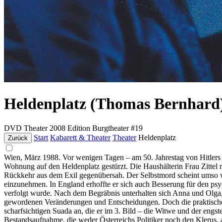
Heldenplatz (Thomas Bernhard
DVD
Theater
2008
Edition Burgtheater #19
Start
Kabarett & Theater
Theater
Heldenplatz
Zurück
Wien, März 1988. Vor wenigen Tagen – am 50. Jahrestag von Hitlers 
Wohnung auf den Heldenplatz gestürzt. Die Haushälterin Frau Zittel r
Rückkehr aus dem Exil gegenübersah. Der Selbstmord scheint umso we
einzunehmen. In England erhoffte er sich auch Besserung für den p
verfolgt wurde. Nach dem Begräbnis unterhalten sich Anna und Olga, 
gewordenen Veränderungen und Entscheidungen. Doch die praktischen 
scharfsichtigen Suada an, die er im 3. Bild – die Witwe und der eng
Bestandsaufnahme, die weder Österreichs Politiker noch den Klerus,