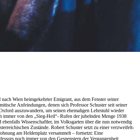
d nach Wien heimgekehrter Emigrant, aus dem Fenster seiner
mitische Anfeindungen, denen sich Professor Schuster seit seiner
h Oxford auszuwandern, um seinen ehemaligen Lehrstuhl wieder
och immer von den „Sieg-Heil“- Rufen der jubelnden Menge 1938
 ebenfalls Wissenschaftler, im Volksgarten über die nun notwendig
reichischen Zustände. Robert Schuster setzt zu einer verzweifelt-
Wohnung am Heldenplatz versammelt – fortsetzt: Eine
rofessors noch immer von den Gespenstern der Vergangenheit