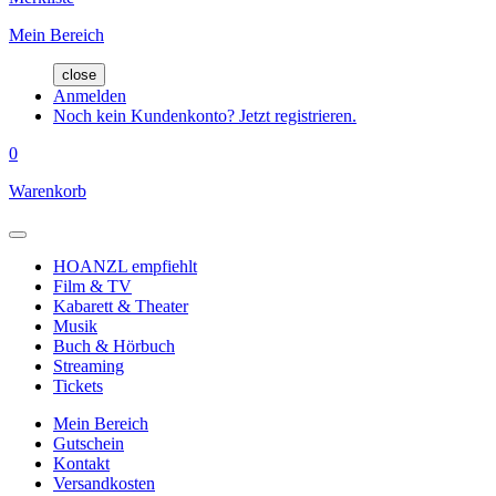
Mein Bereich
close
Anmelden
Noch kein Kundenkonto? Jetzt registrieren.
0
Warenkorb
HOANZL empfiehlt
Film & TV
Kabarett & Theater
Musik
Buch & Hörbuch
Streaming
Tickets
Mein Bereich
Gutschein
Kontakt
Versandkosten