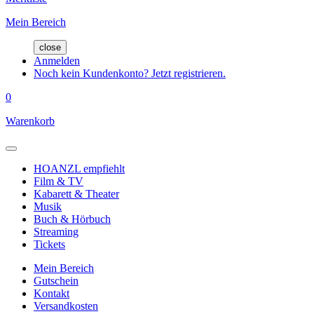
Mein Bereich
close
Anmelden
Noch kein Kundenkonto? Jetzt registrieren.
0
Warenkorb
HOANZL empfiehlt
Film & TV
Kabarett & Theater
Musik
Buch & Hörbuch
Streaming
Tickets
Mein Bereich
Gutschein
Kontakt
Versandkosten