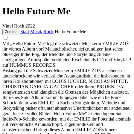
Hello Future Me
Vinyl
Rock
2022
Start
Musik
Rock
Hello Future Me
Zurück
Mit „Hello Future Me“ legt die schweizer Musikerin EMILIE ZOÉ
ihr viertes Album vor! Melancholischer, tiefgründiger, fast schon
bluesiger Indie-Pop, der Melodie und Storytelling zu einer
einzigartigen Atmosphäre verbindet. Erscheint als CD und Vinyl-LP
auf HUMMUS RECORDS.
Bislang galt die Schweizer Musikerin EMILIE ZOÉ als ebenso
unerschrockene wie verlässliche Avantgardistin, die insbesondere in
ihren Kollaborationen mit LOUIS JUCKER, NICOLAS PITTET,
CHRISTIAN GARCIA-GAUCHER oder ihrem PROJEKT /A
songwriterisch und klanglich die Grenzen des Möglichen auslotete.
Ihr neues Solo-Album kommt hingegen daher wie ein heilsamer
Schock, denn was EMILIE in Sachen Songstruktur, Melodie und
Storytelling bisher oft unter abrasiver Unerbittlichkeit nur andeutete,
gerät hier zu voller Blüte. „Hello Future Me“ ist eine lupenreine
Indie-Pop-Scheibe geworden, mit der EMILIE ihr Potential erstmals
auf versöhnliche Art ausschöpft. Eigenproduziert und
selbsterforschend bringt dieses Album EMILIE ZOÉs innere