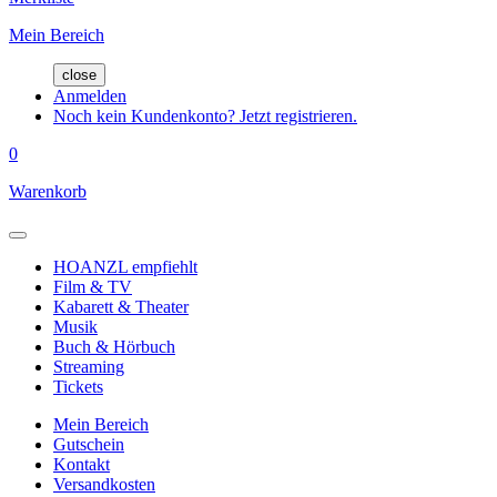
Mein Bereich
close
Anmelden
Noch kein Kundenkonto? Jetzt registrieren.
0
Warenkorb
HOANZL empfiehlt
Film & TV
Kabarett & Theater
Musik
Buch & Hörbuch
Streaming
Tickets
Mein Bereich
Gutschein
Kontakt
Versandkosten