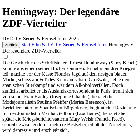
Hemingway: Der legendäre
ZDF-Vierteiler
DVD
TV Serien & Fernsehfilme
2025
Start
Film & TV
TV Serien & Fernsehfilme
Hemingway:
Zurück
Der legendäre ZDF-Vierteiler
Die Geschichte des Schriftstellers Ernest Hemingway (Stacy Keach)
könnte aus einem seiner Bücher stammen. Er nahm an drei Kriegen
teil, machte vor der Küste Floridas Jagd auf den riesigen blauen
Marlin, schoss am Fuß des Kilimandscharo Großwild, liebte den
spanischen Stierkampf und war dem Alkohol verfallen. Doch
zunächst arbeitet er als Auslandskorrespondent in Paris, trennt sich
von seiner Frau Hadley (Josephine Chaplin), heiratet die
Modejournalistin Pauline Pfeiffer (Marisa Berenson), ist
Berichterstatter im Spanischen Bürgerkrieg, beginnt eine Beziehung
mit der Journalistin Martha Gellhorn (Lisa Banes), heiratet aber
später die Kriegsberichterstatterin Mary Welsh (Pamela Reed),
schreibt zwischendurch mehrere Bestseller, erhält den Nobelpreis,
wird depressiv und erschießt sich.