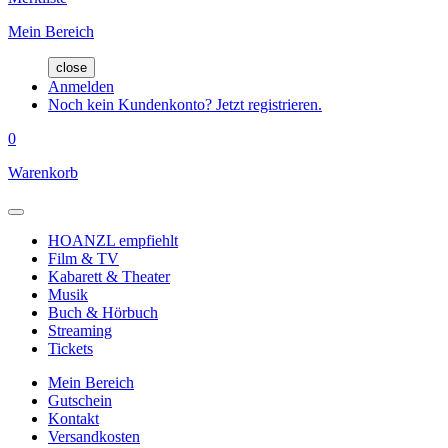
Mein Bereich
close
Anmelden
Noch kein Kundenkonto? Jetzt registrieren.
0
Warenkorb
HOANZL empfiehlt
Film & TV
Kabarett & Theater
Musik
Buch & Hörbuch
Streaming
Tickets
Mein Bereich
Gutschein
Kontakt
Versandkosten