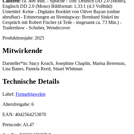
Laufzeit:
ca. 406 Min. - Sprache / Ton: Deutsch DD 2.0 (Mono),
Englisch DD 2.0 (Mono) Bildformat: 1,33:1 (4:3 Vollbild)
Untertitel: Keine - Digitales Booklet von Oliver Bayan (online
abrufbar) - Erinnerungen an Hemingway: Bernhard Sinkel im
Gespräch mit Robert Fischer (4 Teile - insgesamt ca. 73 Min.) -
Trailershow - Schuber, Wendecover
Produktionsjahr:
2025
Mitwirkende
Darsteller*in:
Stacy Keach, Josephine Chaplin, Marisa Berenson,
Lisa Banes, Pamela Reed, Stuart Whitman
Technische Details
Label:
Fernsehjuwelen
Altersfreigabe:
6
EAN:
4042564253870
Preiscode:
AL47