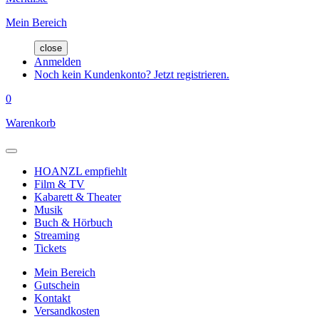
Mein Bereich
close
Anmelden
Noch kein Kundenkonto? Jetzt registrieren.
0
Warenkorb
HOANZL empfiehlt
Film & TV
Kabarett & Theater
Musik
Buch & Hörbuch
Streaming
Tickets
Mein Bereich
Gutschein
Kontakt
Versandkosten