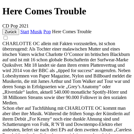
Here Comes Trouble
CD
Pop
2021
Start
Musik
Pop
Here Comes Trouble
Zurück
CHARLOTTE OC allein mit Fakten vorzustellen, ist schon
überzeugend: Als Tochter einer malawischen Mutter und eines
irischen Vaters wächst Charlotte O’Connor im britischen Blackburn
auf und ist mit 16 schon globale Botschafterin der Surfwear-Marke
Quiksilver. Mit 18 landet sie dann ihren ersten Plattenvertrag und
wird 2014 von der BBC als „tipped for success“ ausgerufen. Neben
Lobeshymnen von Paper Magazine, Nylon und Billboard meldet die
Musikerin, die mit James Arthur und Tom Walker auf Tour war und
deren Songs in Erfolgsserien wie „Grey’s Anatomy“ oder
„Riverdale“ laufen, aktuell 540.000 monatliche Spotify-Hörer und
38 Millionen Streams sowie über 90.000 Follower in den sozialen
Medien.
Schon eher auf Tuchfühlung mit CHARLOTTE OC kommt man
aber über ihre Musik. Während die frühen Songs der Künstlerin auf
ihrem Debüt „For Kenny“ noch eine dunkle Ahnung sind und
Schattierungen von Folk, R’N’B und Downtempo-Elektro eher
andeuten, liefert sie nach drei EPs auf dem zweiten Album „Careless