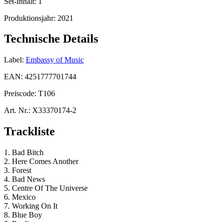
Set-Inhalt:
1
Produktionsjahr:
2021
Technische Details
Label:
Embassy of Music
EAN:
4251777701744
Preiscode:
T106
Art. Nr.:
X33370174-2
Trackliste
1. Bad Bitch
2. Here Comes Another
3. Forest
4. Bad News
5. Centre Of The Universe
6. Mexico
7. Working On It
8. Blue Boy