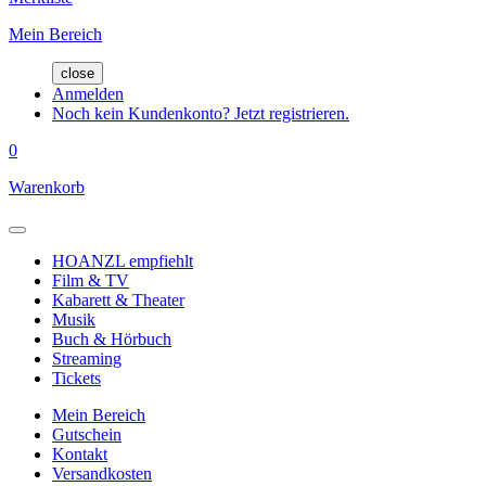
Mein Bereich
close
Anmelden
Noch kein Kundenkonto? Jetzt registrieren.
0
Warenkorb
HOANZL empfiehlt
Film & TV
Kabarett & Theater
Musik
Buch & Hörbuch
Streaming
Tickets
Mein Bereich
Gutschein
Kontakt
Versandkosten