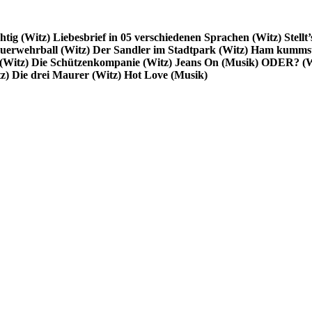
htig (Witz)
Liebesbrief in
05 verschiedenen Sprachen (Witz)
Stellt
uerwehrball (Witz)
Der Sandler im Stadtpark (Witz)
Ham kummst
(Witz)
Die Schützenkompanie (Witz)
Jeans On (Musik)
ODER? (W
z)
Die drei Maurer (Witz)
Hot Love (Musik)