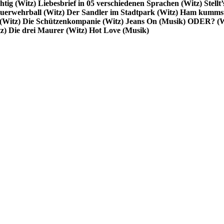
htig (Witz)
Liebesbrief in
05 verschiedenen Sprachen (Witz)
Stellt
uerwehrball (Witz)
Der Sandler im Stadtpark (Witz)
Ham kummst
(Witz)
Die Schützenkompanie (Witz)
Jeans On (Musik)
ODER? (W
z)
Die drei Maurer (Witz)
Hot Love (Musik)