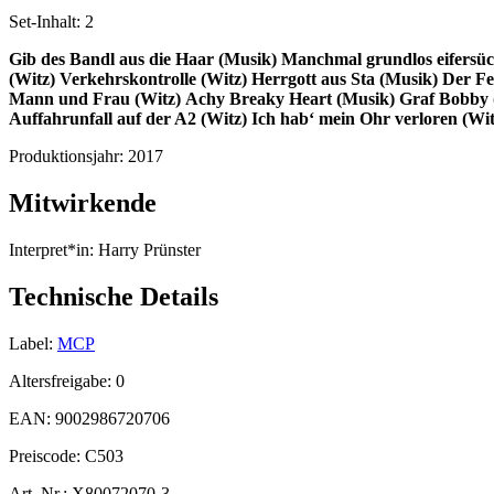
Set-Inhalt:
2
Gib des Bandl aus die Haar (Musik)
Manchmal grundlos eifersüc
(Witz)
Verkehrskontrolle (Witz)
Herrgott aus Sta (Musik)
Der Fe
Mann und Frau (Witz)
Achy Breaky Heart (Musik)
Graf Bobby 
Auffahrunfall auf der A2 (Witz)
Ich hab‘ mein Ohr verloren (Wit
Produktionsjahr:
2017
Mitwirkende
Interpret*in:
Harry Prünster
Technische Details
Label:
MCP
Altersfreigabe:
0
EAN:
9002986720706
Preiscode:
C503
Art. Nr.:
X80072070-3