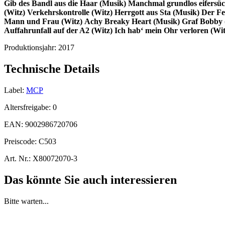
Gib des Bandl aus die Haar (Musik)
Manchmal grundlos eifersüc
(Witz)
Verkehrskontrolle (Witz)
Herrgott aus Sta (Musik)
Der Fe
Mann und Frau (Witz)
Achy Breaky Heart (Musik)
Graf Bobby 
Auffahrunfall auf der A2 (Witz)
Ich hab‘ mein Ohr verloren (Wit
Produktionsjahr:
2017
Technische Details
Label:
MCP
Altersfreigabe:
0
EAN:
9002986720706
Preiscode:
C503
Art. Nr.:
X80072070-3
Das könnte Sie auch interessieren
Bitte warten...