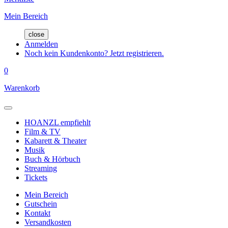
Mein Bereich
close
Anmelden
Noch kein Kundenkonto? Jetzt registrieren.
0
Warenkorb
HOANZL empfiehlt
Film & TV
Kabarett & Theater
Musik
Buch & Hörbuch
Streaming
Tickets
Mein Bereich
Gutschein
Kontakt
Versandkosten