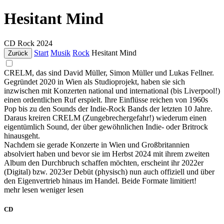
Hesitant Mind
CD
Rock
2024
Start
Musik
Rock
Hesitant Mind
Zurück
CRELM, das sind David Müller, Simon Müller und Lukas Fellner.
Gegründet 2020 in Wien als Studioprojekt, haben sie sich
inzwischen mit Konzerten national und international (bis Liverpool!)
einen ordentlichen Ruf erspielt. Ihre Einflüsse reichen von 1960s
Pop bis zu den Sounds der Indie-Rock Bands der letzten 10 Jahre.
Daraus kreiren CRELM (Zungebrechergefahr!) wiederum einen
eigentümlich Sound, der über gewöhnlichen Indie- oder Britrock
hinausgeht.
Nachdem sie gerade Konzerte in Wien und Großbritannien
absolviert haben und bevor sie im Herbst 2024 mit ihrem zweiten
Album den Durchbruch schaffen möchten, erscheint ihr 2022er
(Digital) bzw. 2023er Debüt (physisch) nun auch offiziell und über
den Eigenvertrieb hinaus im Handel. Beide Formate limitiert!
mehr lesen
weniger lesen
CD