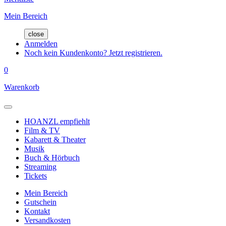
Mein Bereich
close
Anmelden
Noch kein Kundenkonto? Jetzt registrieren.
0
Warenkorb
HOANZL empfiehlt
Film & TV
Kabarett & Theater
Musik
Buch & Hörbuch
Streaming
Tickets
Mein Bereich
Gutschein
Kontakt
Versandkosten