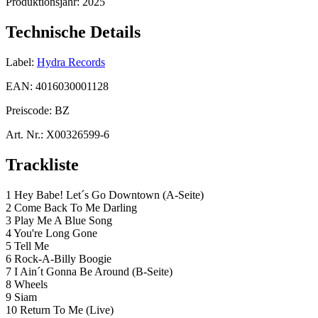
Produktionsjahr:
2025
Technische Details
Label:
Hydra Records
EAN:
4016030001128
Preiscode:
BZ
Art. Nr.:
X00326599-6
Trackliste
1 Hey Babe! Let´s Go Downtown (A-Seite)
2 Come Back To Me Darling
3 Play Me A Blue Song
4 You're Long Gone
5 Tell Me
6 Rock-A-Billy Boogie
7 I Ain´t Gonna Be Around (B-Seite)
8 Wheels
9 Siam
10 Return To Me (Live)