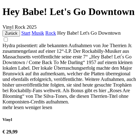
Hey Babe! Let's Go Downtown
Vinyl
Rock
2025
Start
Musik
Rock
Hey Babe! Let's Go Downtown
Zurück
Hydra präsentiert: alle bekannten Aufnahmen von Joe Therrien Jr.
zusammengefasst auf einer 12“-LP. Der Rockabilly-Musiker aus
Massachusetts veröffentlichte seine erste 7“ „Hey Babe! Let´s Go
Downtown / Come Back To Me Darling“ 1957 auf einem kleinen
lokalen Label. Der lokale Überraschungserfolg machte den Major
Brunswick auf ihn aufmerksam, welcher die Platten überregional
und ebenfalls erfolgreich, veröffentlichte. Weitere Aufnahmen, auch
bisher unveröffentlichte folgten, sie sind heute gesuchte Trophäen
bei Rockabilly-Fans weltweit. Als Bonus gibt es hier „Roses Are
Blooming“ von The Silva-Tones, die diesen Therrien-Titel ohne
Komponisten-Credits aufnahmen.
mehr lesen
weniger lesen
Vinyl
€ 29,99