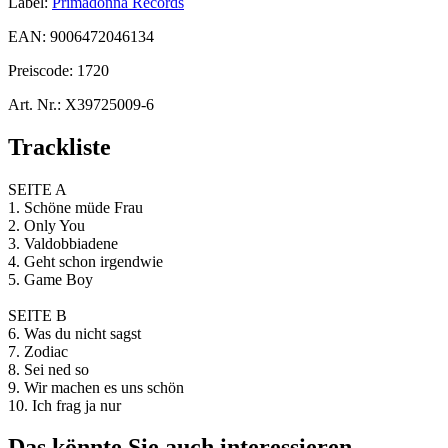
Label:
Primadonna Records
EAN:
9006472046134
Preiscode:
1720
Art. Nr.:
X39725009-6
Trackliste
SEITE A
1. Schöne müde Frau
2. Only You
3. Valdobbiadene
4. Geht schon irgendwie
5. Game Boy
SEITE B
6. Was du nicht sagst
7. Zodiac
8. Sei ned so
9. Wir machen es uns schön
10. Ich frag ja nur
Das könnte Sie auch interessieren