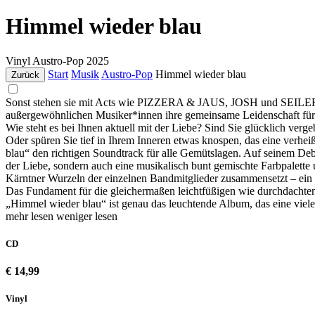
Himmel wieder blau
Vinyl
Austro-Pop
2025
Start
Musik
Austro-Pop
Himmel wieder blau
Zurück
Sonst stehen sie mit Acts wie PIZZERA & JAUS, JOSH und SEILER
außergewöhnlichen Musiker*innen ihre gemeinsame Leidenschaft für g
Wie steht es bei Ihnen aktuell mit der Liebe? Sind Sie glücklich ve
Oder spüren Sie tief in Ihrem Inneren etwas knospen, das eine verh
blau“ den richtigen Soundtrack für alle Gemütslagen. Auf seinem Debü
der Liebe, sondern auch eine musikalisch bunt gemischte Farbpalette u
Kärntner Wurzeln der einzelnen Bandmitglieder zusammensetzt – ein P
Das Fundament für die gleichermaßen leichtfüßigen wie durchdachten 
„Himmel wieder blau“ ist genau das leuchtende Album, das eine vieler
mehr lesen
weniger lesen
CD
€ 14,99
Vinyl