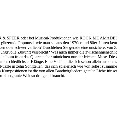
 & SPEER oder bei Musical-Produktionen wie ROCK ME AMADEUS (Ro
litzernde Popmusik wie man sie aus den 1970er und 80er Jahren kennt
rgeben oder schwer verliebt? Durchleben Sie gerade eine unsichere, vo
eißungsvolle Zukunft verspricht? Was auch immer die zwischenmenschl
talbum frönt das Quartett aber mitnichten nur der leichten Muse. Die z
nterschiedlichster Klänge. Eine Vielfalt, die sich schon allein aus den 
uzzle in zehn Songteilen, das sich spielerisch wie von selbst zusamme
Kompositionen ist die von allen Bandmitgliedern geteilte Liebe für so
orts ergraute Welt so dringend braucht.