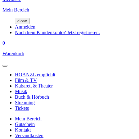
Mein Bereich
close
Anmelden
Noch kein Kundenkonto? Jetzt registrieren.
0
Warenkorb
HOANZL empfiehlt
Film & TV
Kabarett & Theater
Musik
Buch & Hörbuch
Streaming
Tickets
Mein Bereich
Gutschein
Kontakt
Versandkosten