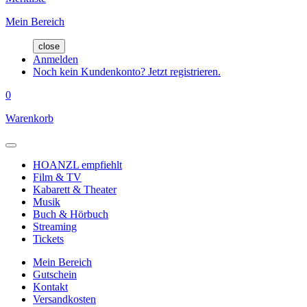
Mein Bereich
close
Anmelden
Noch kein Kundenkonto? Jetzt registrieren.
0
Warenkorb
HOANZL empfiehlt
Film & TV
Kabarett & Theater
Musik
Buch & Hörbuch
Streaming
Tickets
Mein Bereich
Gutschein
Kontakt
Versandkosten