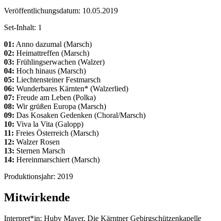
Veröffentlichungsdatum:
10.05.2019
Set-Inhalt:
1
01:
Anno dazumal (Marsch)
02:
Heimattreffen (Marsch)
03:
Frühlingserwachen (Walzer)
04:
Hoch hinaus (Marsch)
05:
Liechtensteiner Festmarsch
06:
Wunderbares Kärnten* (Walzerlied)
07:
Freude am Leben (Polka)
08:
Wir grüßen Europa (Marsch)
09:
Das Kosaken Gedenken (Choral/Marsch)
10:
Viva la Vita (Galopp)
11:
Freies Österreich (Marsch)
12:
Walzer Rosen
13:
Sternen Marsch
14:
Hereinmarschiert (Marsch)
Produktionsjahr:
2019
Mitwirkende
Interpret*in:
Huby Mayer, Die Kärntner Gebirgschützenkapelle