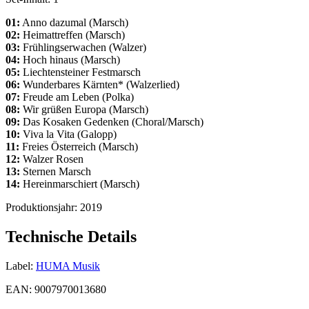
01:
Anno dazumal (Marsch)
02:
Heimattreffen (Marsch)
03:
Frühlingserwachen (Walzer)
04:
Hoch hinaus (Marsch)
05:
Liechtensteiner Festmarsch
06:
Wunderbares Kärnten* (Walzerlied)
07:
Freude am Leben (Polka)
08:
Wir grüßen Europa (Marsch)
09:
Das Kosaken Gedenken (Choral/Marsch)
10:
Viva la Vita (Galopp)
11:
Freies Österreich (Marsch)
12:
Walzer Rosen
13:
Sternen Marsch
14:
Hereinmarschiert (Marsch)
Produktionsjahr:
2019
Technische Details
Label:
HUMA Musik
EAN:
9007970013680