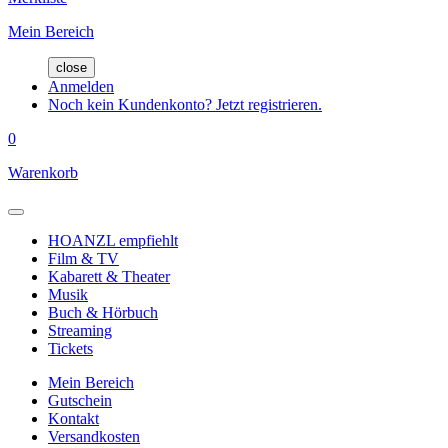
Mein Bereich
close
Anmelden
Noch kein Kundenkonto? Jetzt registrieren.
0
Warenkorb
HOANZL empfiehlt
Film & TV
Kabarett & Theater
Musik
Buch & Hörbuch
Streaming
Tickets
Mein Bereich
Gutschein
Kontakt
Versandkosten