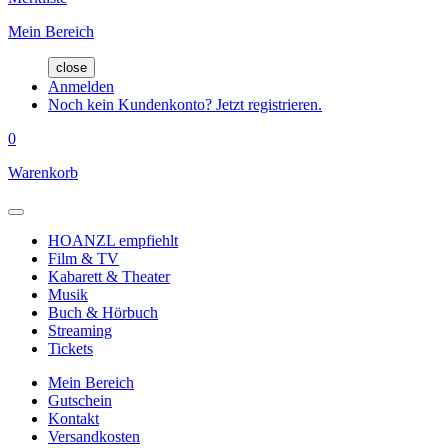
Mein Bereich
close
Anmelden
Noch kein Kundenkonto? Jetzt registrieren.
0
Warenkorb
HOANZL empfiehlt
Film & TV
Kabarett & Theater
Musik
Buch & Hörbuch
Streaming
Tickets
Mein Bereich
Gutschein
Kontakt
Versandkosten