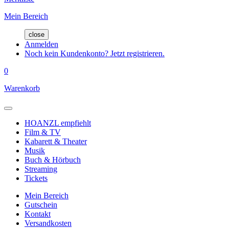
Mein Bereich
close
Anmelden
Noch kein Kundenkonto? Jetzt registrieren.
0
Warenkorb
HOANZL empfiehlt
Film & TV
Kabarett & Theater
Musik
Buch & Hörbuch
Streaming
Tickets
Mein Bereich
Gutschein
Kontakt
Versandkosten