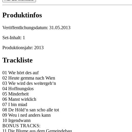
Produktinfos
Veröffentlichungsdatum:
31.05.2013
Set-Inhalt:
1
Produktionsjahr:
2013
Trackliste
01 Wie hört des auf
02 Heute gemma nach Wien
03 Wie wird des weitergeh‘n
04 Hoffnungslos
05 Minderheit
06 Manst wirklich
07 I bin miad
08 De Höld‘n san scho alle tot
09 Weu i ned anders kann
10 Irgendwann
BONUS TRACKS:
11 Die Blume aus dem Gemeindebau