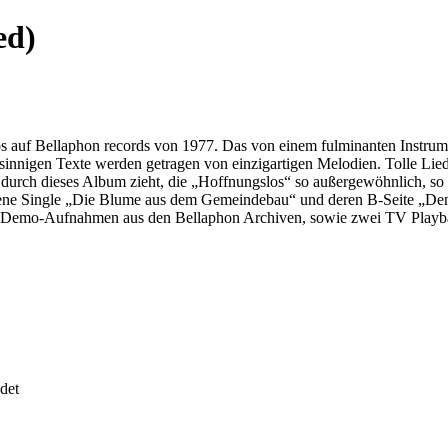
ed)
auf Bellaphon records von 1977. Das von einem fulminanten Instrumen
fsinnigen Texte werden getragen von einzigartigen Melodien. Tolle Lie
h durch dieses Album zieht, die „Hoffnungslos“ so außergewöhnlich, so 
enene Single „Die Blume aus dem Gemeindebau“ und deren B-Seite „Den
bte Demo-Aufnahmen aus den Bellaphon Archiven, sowie zwei TV Playba
det