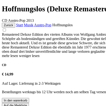
Hoffnungslos (Deluxe Remaster
CD
Austro-Pop
2013
Start
Musik
Austro-Pop
Hoffnungslos
Zurück
Remastered Deluxe Edition des vierten Albums von Wolfgang Ambros 
Schöpfer als bodenständigen und gereiften Künstler. Die gewohnt tie
heute hoch aktuell. Und es ist gerade diese gewisse Schwere, die sic
diese Remastered Deluxe Edition die ebenfalls im Jahr 1977 erschi
oben drauf drei bisher unveröffentlichte und lange verloren geglau
mehr lesen
weniger lesen
CD
€ 14,99
Auf Lager. Lieferung in 2-3 Werktagen
Bestellungen werktags bis 12 Uhr werden noch am selben Tag versen
In den warenkorb
Auf die Merkliste