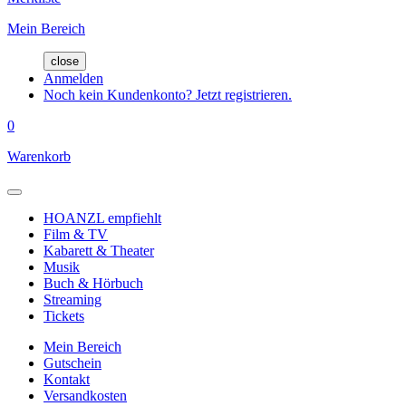
Mein Bereich
close
Anmelden
Noch kein Kundenkonto? Jetzt registrieren.
0
Warenkorb
HOANZL empfiehlt
Film & TV
Kabarett & Theater
Musik
Buch & Hörbuch
Streaming
Tickets
Mein Bereich
Gutschein
Kontakt
Versandkosten