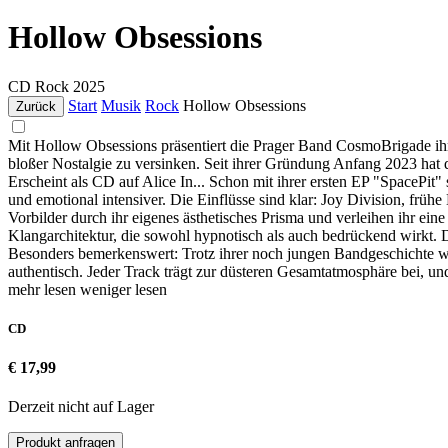
Hollow Obsessions
CD
Rock
2025
Start
Musik
Rock
Hollow Obsessions
Zurück
Mit Hollow Obsessions präsentiert die Prager Band CosmoBrigade ihr 
bloßer Nostalgie zu versinken. Seit ihrer Gründung Anfang 2023 hat da
Erscheint als CD auf Alice In... Schon mit ihrer ersten EP "SpacePit"
und emotional intensiver. Die Einflüsse sind klar: Joy Division, frühe
Vorbilder durch ihr eigenes ästhetisches Prisma und verleihen ihr ein
Klangarchitektur, die sowohl hypnotisch als auch bedrückend wirkt. 
Besonders bemerkenswert: Trotz ihrer noch jungen Bandgeschichte wirkt
authentisch. Jeder Track trägt zur düsteren Gesamtatmosphäre bei, und 
mehr lesen
weniger lesen
CD
€ 17,99
Derzeit nicht auf Lager
Produkt anfragen