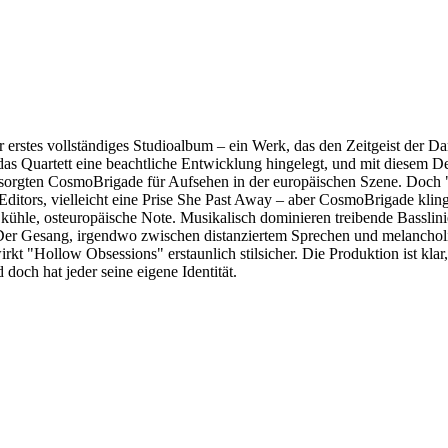
erstes vollständiges Studioalbum – ein Werk, das den Zeitgeist der D
s Quartett eine beachtliche Entwicklung hingelegt, und mit diesem Debüt
 sorgten CosmoBrigade für Aufsehen in der europäischen Szene. Doch "Ho
 Editors, vielleicht eine Prise She Past Away – aber CosmoBrigade kling
e kühle, osteuropäische Note. Musikalisch dominieren treibende Basslini
Der Gesang, irgendwo zwischen distanziertem Sprechen und melancholis
 "Hollow Obsessions" erstaunlich stilsicher. Die Produktion ist klar, 
doch hat jeder seine eigene Identität.