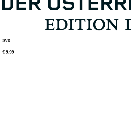
DVD
€ 9,99