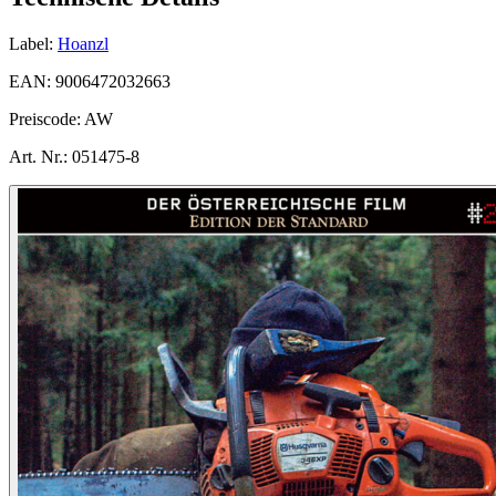
Label:
Hoanzl
EAN:
9006472032663
Preiscode:
AW
Art. Nr.:
051475-8