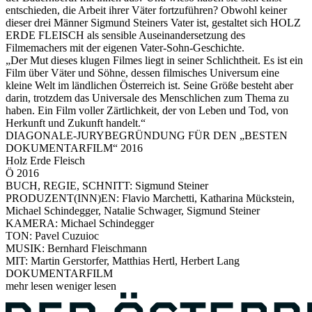
entschieden, die Arbeit ihrer Väter fortzuführen? Obwohl keiner
dieser drei Männer Sigmund Steiners Vater ist, gestaltet sich HOLZ
ERDE FLEISCH als sensible Auseinandersetzung des
Filmemachers mit der eigenen Vater-Sohn-Geschichte.
„Der Mut dieses klugen Filmes liegt in seiner Schlichtheit. Es ist ein
Film über Väter und Söhne, dessen filmisches Universum eine
kleine Welt im ländlichen Österreich ist. Seine Größe besteht aber
darin, trotzdem das Universale des Menschlichen zum Thema zu
haben. Ein Film voller Zärtlichkeit, der von Leben und Tod, von
Herkunft und Zukunft handelt.“
DIAGONALE-JURYBEGRÜNDUNG FÜR DEN „BESTEN
DOKUMENTARFILM“ 2016
Holz Erde Fleisch
Ö 2016
BUCH, REGIE, SCHNITT: Sigmund Steiner
PRODUZENT(INN)EN: Flavio Marchetti, Katharina Mückstein,
Michael Schindegger, Natalie Schwager, Sigmund Steiner
KAMERA: Michael Schindegger
TON: Pavel Cuzuioc
MUSIK: Bernhard Fleischmann
MIT: Martin Gerstorfer, Matthias Hertl, Herbert Lang
DOKUMENTARFILM
mehr lesen
weniger lesen