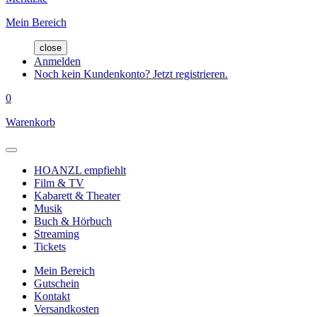
Mein Bereich
close
Anmelden
Noch kein Kundenkonto? Jetzt registrieren.
0
Warenkorb
HOANZL empfiehlt
Film & TV
Kabarett & Theater
Musik
Buch & Hörbuch
Streaming
Tickets
Mein Bereich
Gutschein
Kontakt
Versandkosten