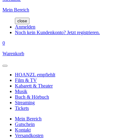
Mein Bereich
close
Anmelden
Noch kein Kundenkonto? Jetzt registrieren.
0
Warenkorb
HOANZL empfiehlt
Film & TV
Kabarett & Theater
Musik
Buch & Hörbuch
Streaming
Tickets
Mein Bereich
Gutschein
Kontakt
Versandkosten