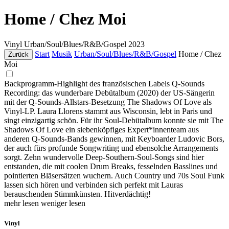
Home / Chez Moi
Vinyl
Urban/Soul/Blues/R&B/Gospel
2023
Start
Musik
Urban/Soul/Blues/R&B/Gospel
Home / Chez
Zurück
Moi
Backprogramm-Highlight des französischen Labels Q-Sounds
Recording: das wunderbare Debütalbum (2020) der US-Sängerin
mit der Q-Sounds-Allstars-Besetzung The Shadows Of Love als
Vinyl-LP. Laura Llorens stammt aus Wisconsin, lebt in Paris und
singt einzigartig schön. Für ihr Soul-Debütalbum konnte sie mit The
Shadows Of Love ein siebenköpfiges Expert*innenteam aus
anderen Q-Sounds-Bands gewinnen, mit Keyboarder Ludovic Bors,
der auch fürs profunde Songwriting und ebensolche Arrangements
sorgt. Zehn wundervolle Deep-Southern-Soul-Songs sind hier
entstanden, die mit coolen Drum Breaks, fesselnden Basslines und
pointierten Bläsersätzen wuchern. Auch Country und 70s Soul Funk
lassen sich hören und verbinden sich perfekt mit Lauras
berauschenden Stimmkünsten. Hitverdächtig!
mehr lesen
weniger lesen
Vinyl