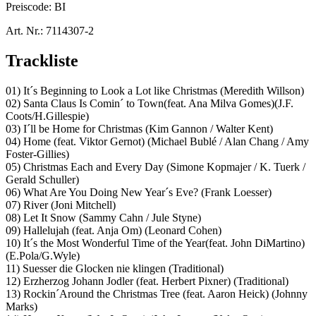
Preiscode:
BI
Art. Nr.:
7114307-2
Trackliste
01) It´s Beginning to Look a Lot like Christmas (Meredith Willson)
02) Santa Claus Is Comin´ to Town(feat. Ana Milva Gomes)(J.F.
Coots/H.Gillespie)
03) I´ll be Home for Christmas (Kim Gannon / Walter Kent)
04) Home (feat. Viktor Gernot) (Michael Bublé / Alan Chang / Amy
Foster-Gillies)
05) Christmas Each and Every Day (Simone Kopmajer / K. Tuerk /
Gerald Schuller)
06) What Are You Doing New Year´s Eve? (Frank Loesser)
07) River (Joni Mitchell)
08) Let It Snow (Sammy Cahn / Jule Styne)
09) Hallelujah (feat. Anja Om) (Leonard Cohen)
10) It´s the Most Wonderful Time of the Year(feat. John DiMartino)
(E.Pola/G.Wyle)
11) Suesser die Glocken nie klingen (Traditional)
12) Erzherzog Johann Jodler (feat. Herbert Pixner) (Traditional)
13) Rockin´Around the Christmas Tree (feat. Aaron Heick) (Johnny
Marks)