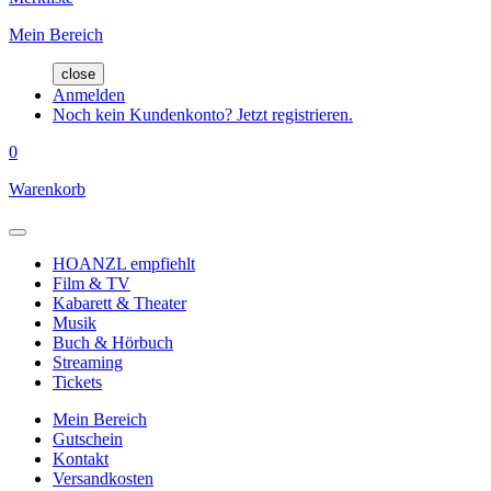
Mein Bereich
close
Anmelden
Noch kein Kundenkonto? Jetzt registrieren.
0
Warenkorb
HOANZL empfiehlt
Film & TV
Kabarett & Theater
Musik
Buch & Hörbuch
Streaming
Tickets
Mein Bereich
Gutschein
Kontakt
Versandkosten