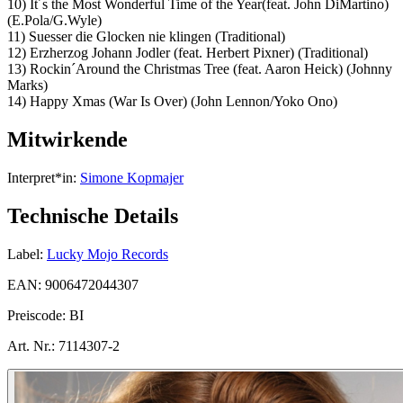
10) It´s the Most Wonderful Time of the Year(feat. John DiMartino)
(E.Pola/G.Wyle)
11) Suesser die Glocken nie klingen (Traditional)
12) Erzherzog Johann Jodler (feat. Herbert Pixner) (Traditional)
13) Rockin´Around the Christmas Tree (feat. Aaron Heick) (Johnny
Marks)
14) Happy Xmas (War Is Over) (John Lennon/Yoko Ono)
Mitwirkende
Interpret*in:
Simone Kopmajer
Technische Details
Label:
Lucky Mojo Records
EAN:
9006472044307
Preiscode:
BI
Art. Nr.:
7114307-2