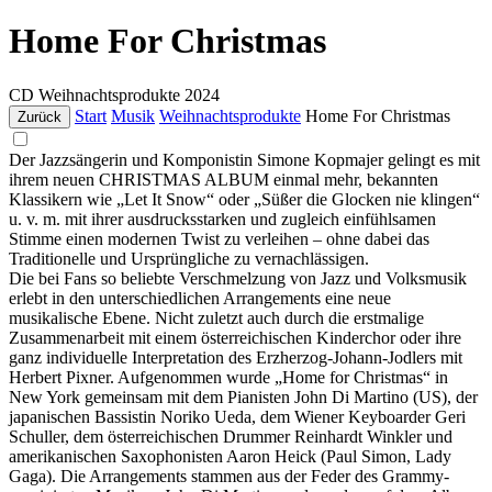
Home For Christmas
CD
Weihnachtsprodukte
2024
Start
Musik
Weihnachtsprodukte
Home For Christmas
Zurück
Der Jazzsängerin und Komponistin Simone Kopmajer gelingt es mit
ihrem neuen CHRISTMAS ALBUM einmal mehr, bekannten
Klassikern wie „Let It Snow“ oder „Süßer die Glocken nie klingen“
u. v. m. mit ihrer ausdrucksstarken und zugleich einfühlsamen
Stimme einen modernen Twist zu verleihen – ohne dabei das
Traditionelle und Ursprüngliche zu vernachlässigen.
Die bei Fans so beliebte Verschmelzung von Jazz und Volksmusik
erlebt in den unterschiedlichen Arrangements eine neue
musikalische Ebene. Nicht zuletzt auch durch die erstmalige
Zusammenarbeit mit einem österreichischen Kinderchor oder ihre
ganz individuelle Interpretation des Erzherzog-Johann-Jodlers mit
Herbert Pixner. Aufgenommen wurde „Home for Christmas“ in
New York gemeinsam mit dem Pianisten John Di Martino (US), der
japanischen Bassistin Noriko Ueda, dem Wiener Keyboarder Geri
Schuller, dem österreichischen Drummer Reinhardt Winkler und
amerikanischen Saxophonisten Aaron Heick (Paul Simon, Lady
Gaga). Die Arrangements stammen aus der Feder des Grammy-