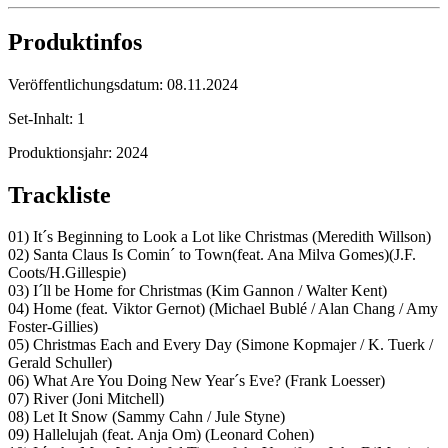
Produktinfos
Veröffentlichungsdatum:
08.11.2024
Set-Inhalt:
1
Produktionsjahr:
2024
Trackliste
01) It´s Beginning to Look a Lot like Christmas (Meredith Willson)
02) Santa Claus Is Comin´ to Town(feat. Ana Milva Gomes)(J.F.
Coots/H.Gillespie)
03) I´ll be Home for Christmas (Kim Gannon / Walter Kent)
04) Home (feat. Viktor Gernot) (Michael Bublé / Alan Chang / Amy
Foster-Gillies)
05) Christmas Each and Every Day (Simone Kopmajer / K. Tuerk /
Gerald Schuller)
06) What Are You Doing New Year´s Eve? (Frank Loesser)
07) River (Joni Mitchell)
08) Let It Snow (Sammy Cahn / Jule Styne)
09) Hallelujah (feat. Anja Om) (Leonard Cohen)