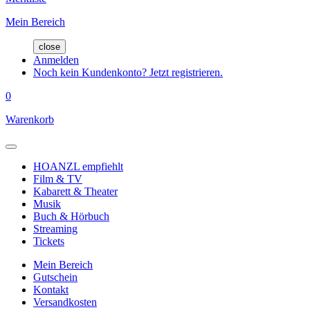
Mein Bereich
close
Anmelden
Noch kein Kundenkonto? Jetzt registrieren.
0
Warenkorb
HOANZL empfiehlt
Film & TV
Kabarett & Theater
Musik
Buch & Hörbuch
Streaming
Tickets
Mein Bereich
Gutschein
Kontakt
Versandkosten