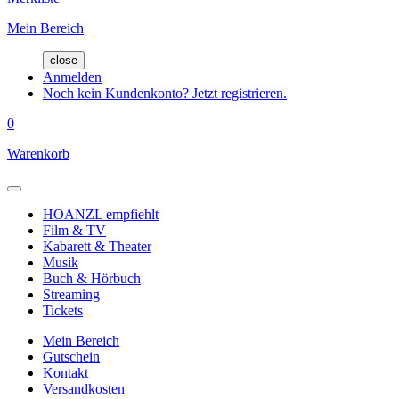
Mein Bereich
close
Anmelden
Noch kein Kundenkonto? Jetzt registrieren.
0
Warenkorb
HOANZL empfiehlt
Film & TV
Kabarett & Theater
Musik
Buch & Hörbuch
Streaming
Tickets
Mein Bereich
Gutschein
Kontakt
Versandkosten