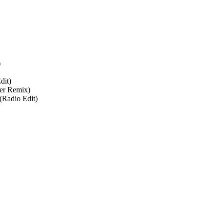
)
dit)
ker Remix)
(Radio Edit)