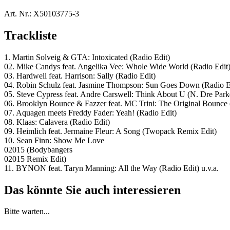
Art. Nr.:
X50103775-3
Trackliste
1. Martin Solveig & GTA: Intoxicated (Radio Edit)
02. Mike Candys feat. Angelika Vee: Whole Wide World (Radio Edit
03. Hardwell feat. Harrison: Sally (Radio Edit)
04. Robin Schulz feat. Jasmine Thompson: Sun Goes Down (Radio E
05. Steve Cypress feat. Andre Carswell: Think About U (N. Dre Par
06. Brooklyn Bounce & Fazzer feat. MC Trini: The Original Bounce 
07. Aquagen meets Freddy Fader: Yeah! (Radio Edit)
08. Klaas: Calavera (Radio Edit)
09. Heimlich feat. Jermaine Fleur: A Song (Twopack Remix Edit)
10. Sean Finn: Show Me Love
02015 (Bodybangers
02015 Remix Edit)
11. BYNON feat. Taryn Manning: All the Way (Radio Edit) u.v.a.
Das könnte Sie auch interessieren
Bitte warten...