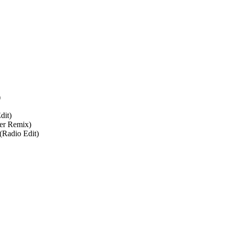
)
dit)
ker Remix)
(Radio Edit)