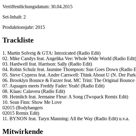
Veröffentlichungsdatum:
30.04.2015
Set-Inhalt:
2
Produktionsjahr:
2015
Trackliste
1. Martin Solveig & GTA: Intoxicated (Radio Edit)
02. Mike Candys feat. Angelika Vee: Whole Wide World (Radio Edit
03. Hardwell feat. Harrison: Sally (Radio Edit)
04. Robin Schulz feat. Jasmine Thompson: Sun Goes Down (Radio E
05. Steve Cypress feat. Andre Carswell: Think About U (N. Dre Par
06. Brooklyn Bounce & Fazzer feat. MC Trini: The Original Bounce 
07. Aquagen meets Freddy Fader: Yeah! (Radio Edit)
08. Klaas: Calavera (Radio Edit)
09. Heimlich feat. Jermaine Fleur: A Song (Twopack Remix Edit)
10. Sean Finn: Show Me Love
02015 (Bodybangers
02015 Remix Edit)
11. BYNON feat. Taryn Manning: All the Way (Radio Edit) u.v.a.
Mitwirkende