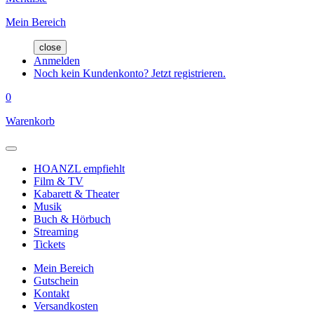
Mein Bereich
close
Anmelden
Noch kein Kundenkonto? Jetzt registrieren.
0
Warenkorb
HOANZL empfiehlt
Film & TV
Kabarett & Theater
Musik
Buch & Hörbuch
Streaming
Tickets
Mein Bereich
Gutschein
Kontakt
Versandkosten