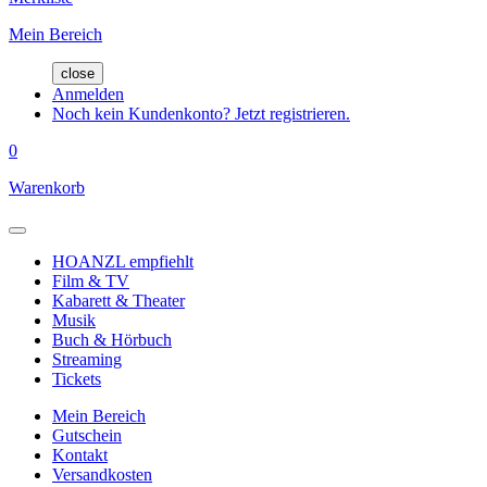
Mein Bereich
close
Anmelden
Noch kein Kundenkonto? Jetzt registrieren.
0
Warenkorb
HOANZL empfiehlt
Film & TV
Kabarett & Theater
Musik
Buch & Hörbuch
Streaming
Tickets
Mein Bereich
Gutschein
Kontakt
Versandkosten