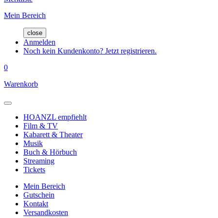
Mein Bereich
close
Anmelden
Noch kein Kundenkonto? Jetzt registrieren.
0
Warenkorb
HOANZL empfiehlt
Film & TV
Kabarett & Theater
Musik
Buch & Hörbuch
Streaming
Tickets
Mein Bereich
Gutschein
Kontakt
Versandkosten