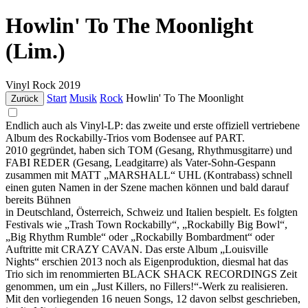
Howlin' To The Moonlight
(Lim.)
Vinyl
Rock
2019
Start
Musik
Rock
Howlin' To The Moonlight
Zurück
Endlich auch als Vinyl-LP: das zweite und erste offiziell vertriebene
Album des Rockabilly-Trios vom Bodensee auf PART.
2010 gegründet, haben sich TOM (Gesang, Rhythmusgitarre) und
FABI REDER (Gesang, Leadgitarre) als Vater-Sohn-Gespann
zusammen mit MATT „MARSHALL“ UHL (Kontrabass) schnell
einen guten Namen in der Szene machen können und bald darauf
bereits Bühnen
in Deutschland, Österreich, Schweiz und Italien bespielt. Es folgten
Festivals wie „Trash Town Rockabilly“, „Rockabilly Big Bowl“,
„Big Rhythm Rumble“ oder „Rockabilly Bombardment“ oder
Auftritte mit CRAZY CAVAN. Das erste Album „Louisville
Nights“ erschien 2013 noch als Eigenproduktion, diesmal hat das
Trio sich im renommierten BLACK SHACK RECORDINGS Zeit
genommen, um ein „Just Killers, no Fillers!“-Werk zu realisieren.
Mit den vorliegenden 16 neuen Songs, 12 davon selbst geschrieben,