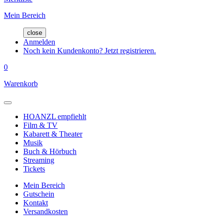
Mein Bereich
close
Anmelden
Noch kein Kundenkonto? Jetzt registrieren.
0
Warenkorb
HOANZL empfiehlt
Film & TV
Kabarett & Theater
Musik
Buch & Hörbuch
Streaming
Tickets
Mein Bereich
Gutschein
Kontakt
Versandkosten