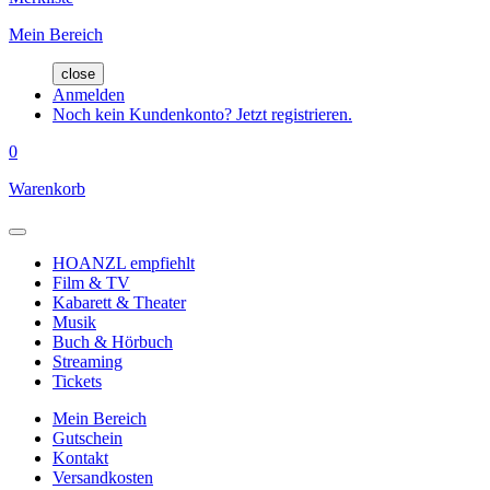
Mein Bereich
close
Anmelden
Noch kein Kundenkonto? Jetzt registrieren.
0
Warenkorb
HOANZL empfiehlt
Film & TV
Kabarett & Theater
Musik
Buch & Hörbuch
Streaming
Tickets
Mein Bereich
Gutschein
Kontakt
Versandkosten