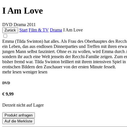
I Am Love
DVD
Drama
2011
Start
Film & TV
Drama
I Am Love
Zurück
Emma (Tilda Swinton) hat alles. Als Frau des Oberhauptes des Recchi-
ein Leben, das aus endlosen Dinnerparties und Treffen mit ihren er
jungen Mann selbst fasziniert. Ohne es zu wollen, wird Emma durch 
sondern ihr auch eine Welt jenseits der Recchi-Familie zeigen. Zum ers
bisher fremd war. Tilda Swinton brilliert mit ihrem intensiven Spiel
erotischen Bildern den Zuschauer von der ersten Minute fesselt.
mehr lesen
weniger lesen
DVD
€ 9,99
Derzeit nicht auf Lager
Produkt anfragen
Auf die Merkliste